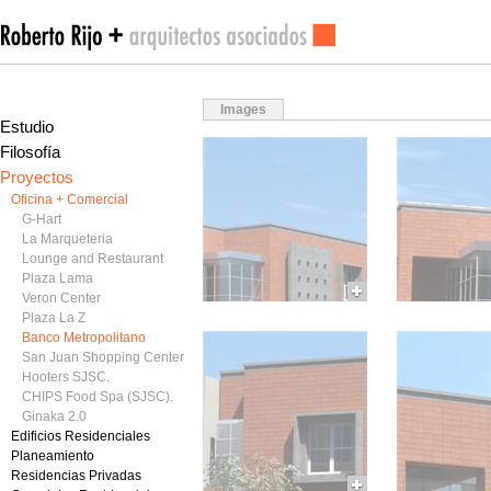
Images
Estudio
Filosofía
Proyectos
Oficina + Comercial
G-Hart
La Marqueteria
Lounge and Restaurant
Plaza Lama
Veron Center
Plaza La Z
Banco Metropolitano
San Juan Shopping Center
Hooters SJSC.
CHIPS Food Spa (SJSC).
Ginaka 2.0
Edificios Residenciales
Planeamiento
Residencias Privadas