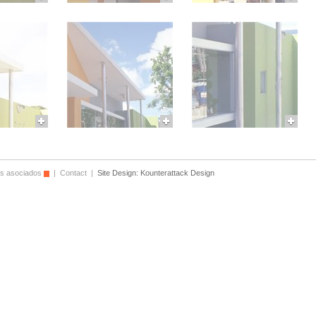
os asociados
|
Contact
|
Site Design:
Kounterattack Design