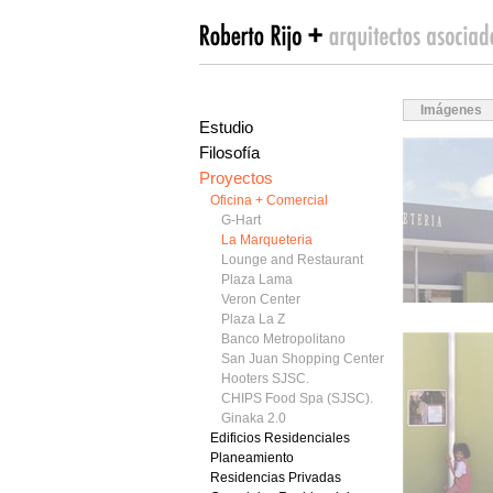
Imágenes
Estudio
Filosofía
Proyectos
Oficina + Comercial
G-Hart
La Marqueteria
Lounge and Restaurant
Plaza Lama
Veron Center
Plaza La Z
Banco Metropolitano
San Juan Shopping Center
Hooters SJSC.
CHIPS Food Spa (SJSC).
Ginaka 2.0
Edificios Residenciales
Planeamiento
Residencias Privadas